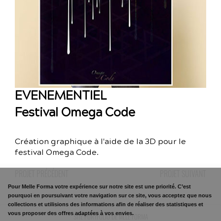
EVENEMENTIEL
Festival Omega Code
Création graphique à l'aide de la 3D pour le
festival Omega Code.
PROJET PRÉCÉDENT
PROJET SUIVANT
Pour
Melle Forma
votre expérience sur notre site est une priorité. C’est
pourquoi en poursuivant votre navigation sur ce site, vous acceptez que nous
collections et utilisions des informations afin de réaliser des statistiques et
vous proposer des offres adaptées à vos envies.
SITE PORTFOLIO DE MLLE FORMA